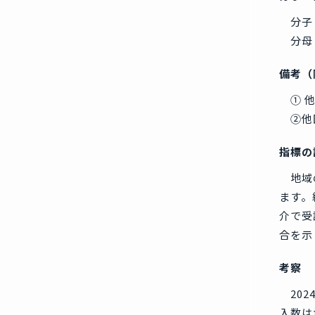
分子
分母
備考（
① 他
②他
指標の
地域の
ます。
介で受
合を示
考察
202
入数は