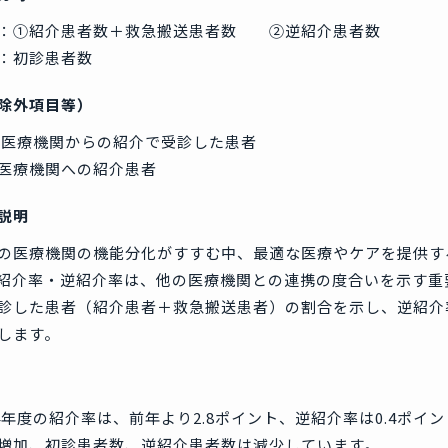
：①紹介患者数＋救急搬送患者数 ②逆紹介患者数
：初診患者数
除外項目等）
医療機関からの紹介で受診した患者
医療機関への紹介患者
説明
医療機関の機能分化がすすむ中、最適な医療やケアを提供す
紹介率・逆紹介率は、他の医療機関との連携の度合いを示す重
診した患者（紹介患者＋救急搬送患者）の割合を示し、逆紹介
します。
4年度の紹介率は、前年より2.8ポイント、逆紹介率は0.4ポ
増加、初診患者数、逆紹介患者数は減少しています。