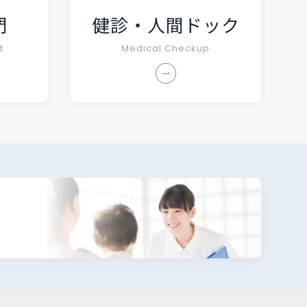
門
健診・人間ドック
t
Medical Checkup