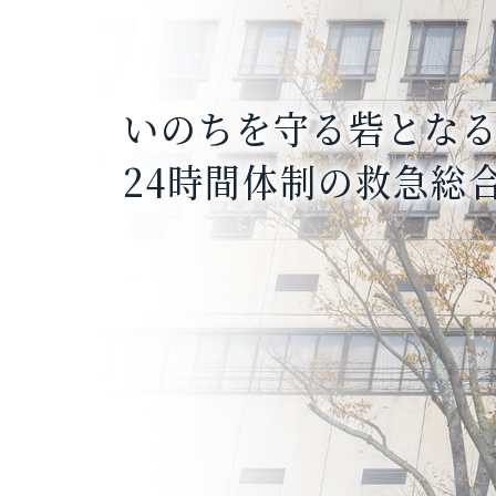
いのちを守る砦とな
理想の時間を提供す
いつでも、だれもが
医療にかかる道が
24時間体制の救急総
73床の大規模透析セ
安心してかかれる医
無料低額診療事業