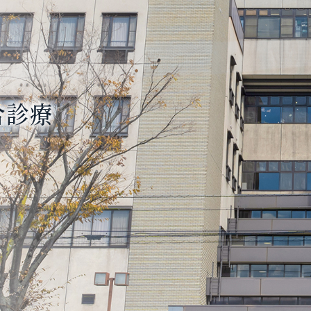
る
る
ある
合診療
ンター
療を