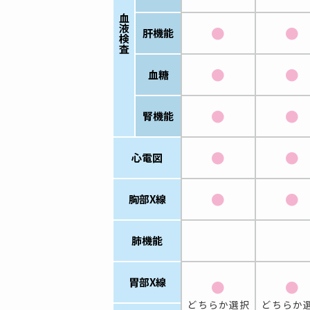
血
液
●
●
肝機能
検
査
●
●
血糖
●
●
腎機能
●
●
心電図
●
●
胸部X線
肺機能
胃部X線
●
●
どちらか選択
どちらか