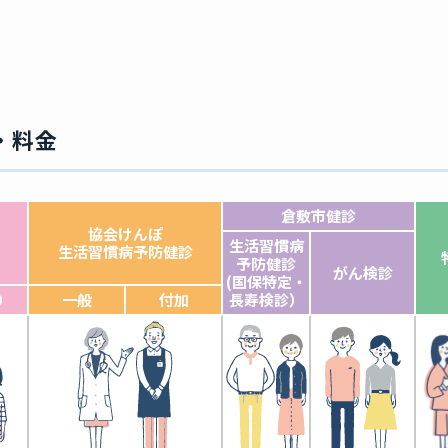
・料金
倉敷市健診
協会けんぽ
生活習慣病
生活習慣病予防健診
予防健診
がん検診
(国保特定・
り
一般
付加
長寿検診）