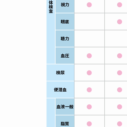
体
●
●
視力
検
査
●
眼底
聴力
●
●
血圧
●
●
検尿
●
●
便潜血
●
●
血液一般
●
●
脂質