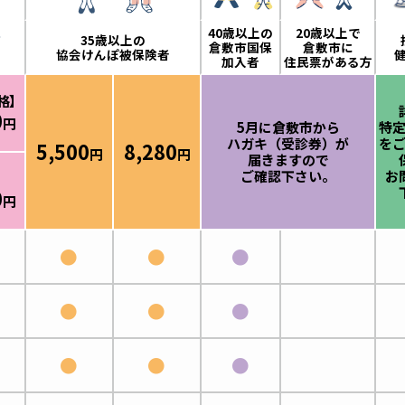
40歳以上の
20歳以上で
35歳以上の
倉敷市国保
倉敷市に
協会けんぽ被保険者
加入者
住民票がある方
格】
0
円
5月に倉敷市から
特
ハガキ（受診券）が
を
5,500
8,280
円
円
届きますので
ご確認下さい。
お
】
0
円
●
●
●
●
●
●
●
●
●