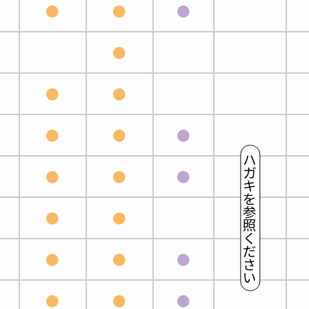
●
●
●
●
●
●
●
●
●
ハ
ガ
●
●
●
キ
を
参
●
●
照
く
だ
●
●
●
さ
い
●
●
●