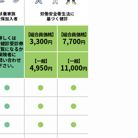
扶養家族
労働安全衛生法に
健保加入者
基づく健診
【組合員価格】
【組合員価格】
詳しくは
3,300
7,700
円
円
定健診受診券
ご覧になるか
保険者に
問い合わせ
【一般】
【一般】
下さい。
4,950
11,000
円
円
●
●
●
●
●
●
●
●
●