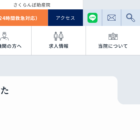
さくらんぼ助産院
アクセス
24時間救急対応）
機関の方へ
求人情報
当院について
した