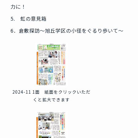
力に！
5. 虹の意見箱
6．倉敷探訪～旭丘学区の小径をぐるり歩いて～
2024-11 1面 紙面をクリックいただ
くと拡大できます