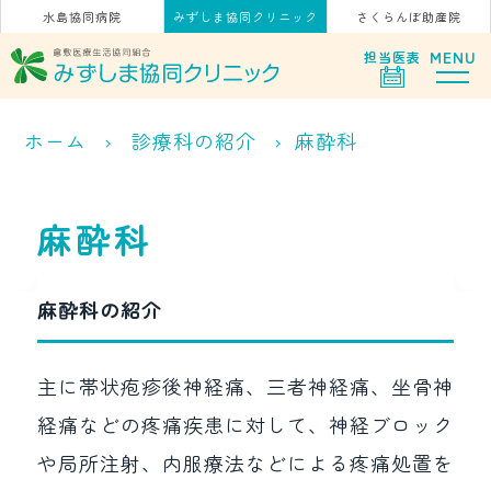
水島協同病院
みずしま協同クリニック
さくらんぼ助産院
MENU
担当
医表
ホーム
診療科の紹介
麻酔科
麻酔科
麻酔科の紹介
主に帯状疱疹後神経痛、三者神経痛、坐骨神
経痛などの疼痛疾患に対して、神経ブロック
や局所注射、内服療法などによる疼痛処置を