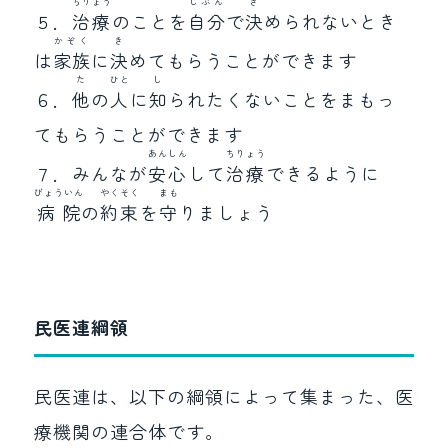
ちりょう
じぶん
き
５．
治療
のことを
自分
で
決
められないとき
かぞく
き
は
家族
に
決
めてもらうことができます
た
ひと
し
６．
他
の
人
に
知
られたくないことをまもっ
てもらうことができます
あんしん
ちりょう
７．みんなが
安心
して
治療
できるように
びょういん
やくそく
まも
病院
の
約束
を
守
りましょう
民医連綱領
民医連は、以下の綱領によって集まった、医
療機関の連合体です。