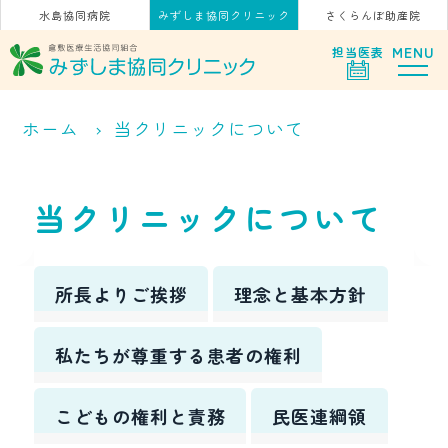
水島協同病院
みずしま協同クリニック
さくらんぼ助産院
MENU
担当
医表
ホーム
当クリニックについて
当クリニックについて
所長よりご挨拶
理念と基本方針
私たちが尊重する患者の権利
こどもの権利と責務
民医連綱領