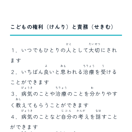
こどもの権利（けんり）と責務（せきむ）
ひと
たいせつ
１．いつでもひとりの
人
として
大切
にされ
ます
よ
おも
ちりょう
う
２．いちばん
良
いと
思
われる
治療
を
受
ける
ことができます
びょうき
ちりょう
わ
３．
病気
のことや
治療
のことを
分
かりやす
おし
く
教
えてもらうことができます
びょうき
じぶん
かんが
なは
４．
病気
のことなど
自分
の
考
えを
話
すこと
ができます