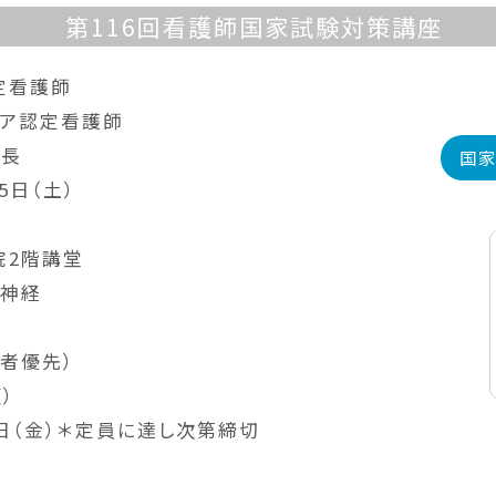
第116回看護師国家試験対策講座
定看護師
ケア認定看護師
師長
国家
15日（土）
院2階講堂
律神経
定者優先）
順）
月7日（金）＊定員に達し次第締切