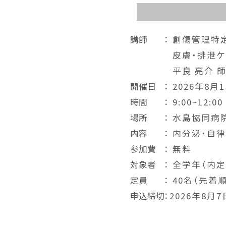
講師
： 創傷管理特
皮膚・排泄
平良 亮介 
開催日
： 2026年8月
時間
： 9:00~12:00
場所
： 水島協同病
内容
： 内分泌・自
参加費
： 無料
対象者
： 全学年（内
定員
： 40名（先着
申込締切
：2026年8