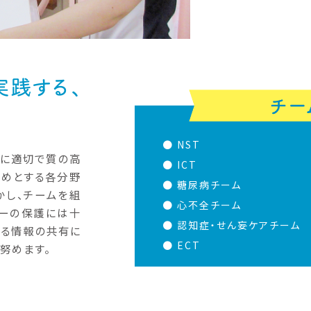
● NST
族に適切で質の高
● ICT
じめとする各分野
● 糖尿病チーム
かし、チームを組
● 心不全チーム
シーの保護には十
● 認知症・せん妄ケアチーム
ける情報の共有に
● ECT
努めます。