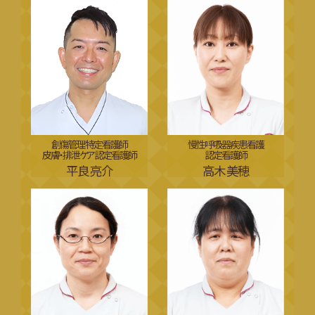
慢性呼吸器疾患看護
創傷管理特定看護師
認定看護師
皮膚・排泄ケア認定看護師
高木 美穂
平良 亮介