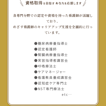
各専門分野での認定や資格を持った看護師が活躍し
ており、
めざす看護師のキャリアアップ支援を全面的に行っ
ています。
●
糖尿病療養指導士
●
認定看護師
●
腎臓病療養指導士
●
実習指導者講習会
●
呼吸療法士
●
ケアマネージャー
●
看護教員養成講習会
●
認知症ケア専門士
●
NST専門療法士
etc…