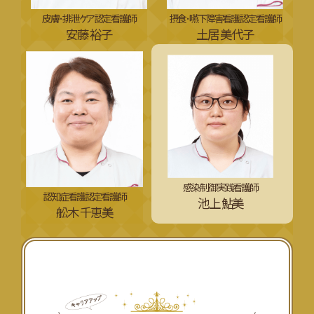
皮膚･排泄ケア認定看護師
摂食･嚥下障害看護認定看護師
安藤 裕子
土居 美代子
感染制御実践看護師
認知症看護認定看護師
池上 鮎美
舩木 千恵美